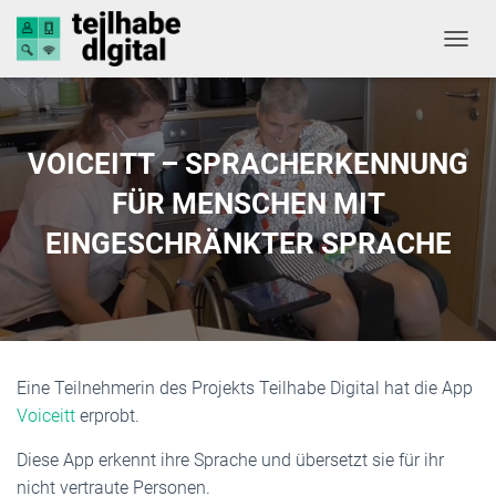
NAVIG
VOICEITT – SPRACHERKENNUNG
FÜR MENSCHEN MIT
EINGESCHRÄNKTER SPRACHE
Eine Teilnehmerin des Projekts Teilhabe Digital hat die App
Voiceitt
erprobt.
Diese App erkennt ihre Sprache und übersetzt sie für ihr
nicht vertraute Personen.